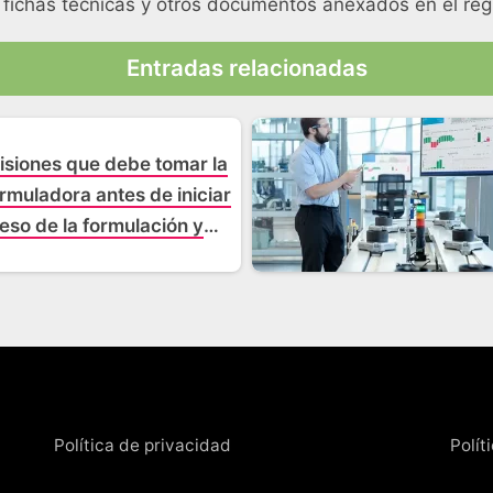
 fichas técnicas y otros documentos anexados en el regi
Entradas relacionadas
isiones que debe tomar la
rmuladora antes de iniciar
eso de la formulación y
ción de un proyecto de
inversión
Política de privacidad
Polít